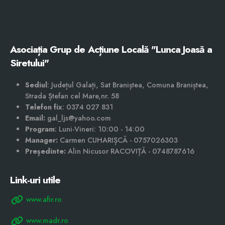
Asociația Grup de Acțiune Locală "Lunca Joasă a
Siretului"
Sediul
: Județul Galați, Sat Braniștea, Comuna Braniștea,
Strada Ștefan cel Mare,nr. 58
Telefon fix
: 0374 027 831
Email:
gal_ljs@yahoo.com
Program
: Luni-Vineri: 10:00 - 14:00
Manager:
Carmen CUHARIȘCĂ - 0757026303
Președinte:
Alin Nicusor RACOVIȚĂ - 0748787616
Link-uri utile
www.afir.ro
www.madr.ro