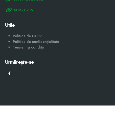
Asociația Grup de Acțiune Locală "Lunca Joasă a
Siretului"
Sediul
: Județul Galați, Sat Braniștea, Comuna Braniștea,
Strada Ștefan cel Mare,nr. 58
Telefon fix
: 0374 027 831
Email:
gal_ljs@yahoo.com
Program
: Luni-Vineri: 10:00 - 14:00
Manager:
Carmen CUHARIȘCĂ - 0757026303
Președinte:
Alin Nicusor RACOVIȚĂ - 0748787616
Link-uri utile
www.afir.ro
www.madr.ro
Leader 2023-2027
AFIR - DR36