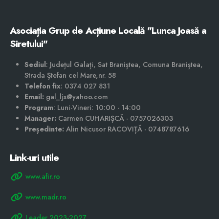
DearFlip: Loading PDF ...