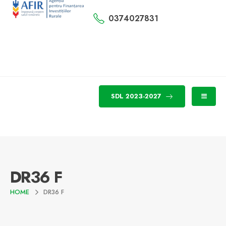
0374027831
SDL 2023-2027
DR36 F
HOME
DR36 F