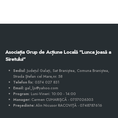
Asociația Grup de Acțiune Locală "Lunca Joasă a
Siretului"
Sediul
: Județul Galați, Sat Braniștea, Comuna Braniștea,
Strada Ștefan cel Mare,nr. 58
Telefon fix
: 0374 027 831
Email:
gal_ljs@yahoo.com
Program
: Luni-Vineri: 10:00 - 14:00
Manager:
Carmen CUHARIȘCĂ - 0757026303
Președinte:
Alin Nicusor RACOVIȚĂ - 0748787616