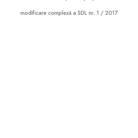
6.06.2017 – Nota privind propunerea de
modificare complexă a SDL nr. 1 / 2017