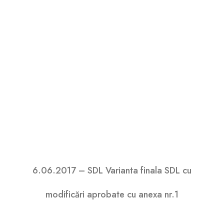
Selectie cu adresa nr. 233015 / 29.03.2017 –
MADR
DearFlip: Loading ...