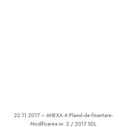
22.11.2017 – Nota nr. 233647 / 22.11.2017
privind propunerea de modificare a SDL NR. 2/
2017