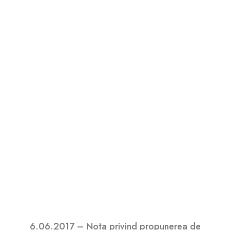
6.06.2017 – SDL Varianta finala SDL cu
modificări aprobate cu anexa nr.1