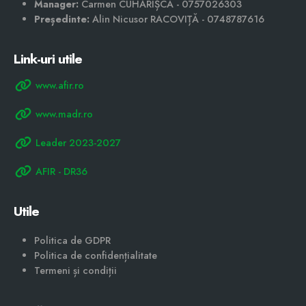
Asociația Grup de Acțiune Locală "Lunca Joasă a
Siretului"
Sediul
: Județul Galați, Sat Braniștea, Comuna Braniștea,
Strada Ștefan cel Mare,nr. 58
Telefon fix
: 0374 027 831
Email:
gal_ljs@yahoo.com
Program
: Luni-Vineri: 10:00 - 14:00
Manager:
Carmen CUHARIȘCĂ - 0757026303
Președinte:
Alin Nicusor RACOVIȚĂ - 0748787616
Link-uri utile
www.afir.ro
www.madr.ro
Leader 2023-2027