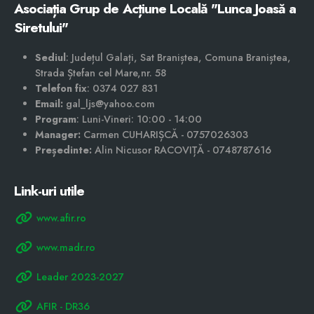
Asociația Grup de Acțiune Locală "Lunca Joasă a
Siretului"
Sediul
: Județul Galați, Sat Braniștea, Comuna Braniștea,
Strada Ștefan cel Mare,nr. 58
Telefon fix
: 0374 027 831
Email:
gal_ljs@yahoo.com
Program
: Luni-Vineri: 10:00 - 14:00
Manager:
Carmen CUHARIȘCĂ - 0757026303
Președinte:
Alin Nicusor RACOVIȚĂ - 0748787616
Link-uri utile
www.afir.ro
www.madr.ro
Leader 2023-2027
AFIR - DR36