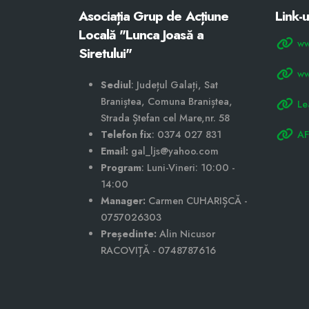
Asociația Grup de Acțiune
Link-u
Locală "Lunca Joasă a
ww
Siretului"
ww
Sediul
: Județul Galați, Sat
Braniștea, Comuna Braniștea,
Le
Strada Ștefan cel Mare,nr. 58
Telefon fix
: 0374 027 831
AF
Email:
gal_ljs@yahoo.com
Program
: Luni-Vineri: 10:00 -
14:00
Manager:
Carmen CUHARIȘCĂ -
0757026303
Președinte:
Alin Nicusor
RACOVIȚĂ - 0748787616