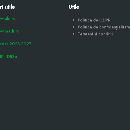
ri utile
Utile
w.afir.ro
Politica de GDPR
Politica de confidențialitate
w.madr.ro
Termeni și condiții
ader 2023-2027
IR - DR36