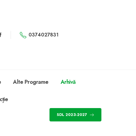
0374027831
e
Alte Programe
Arhivă
cție
SDL 2023-2027