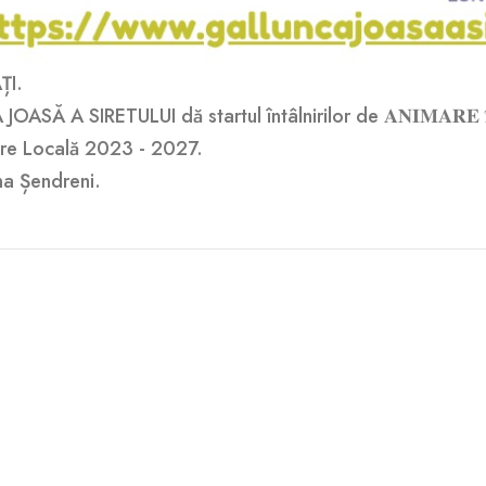
ȚI.
TULUI dă startul întâlnirilor de 𝐀𝐍𝐈𝐌𝐀𝐑𝐄 𝐢̂𝐧 𝐩𝐫𝐞𝐚𝐦𝐛𝐮𝐥𝐮
zvoltare Locală 2023 - 2027.
a Șendreni.