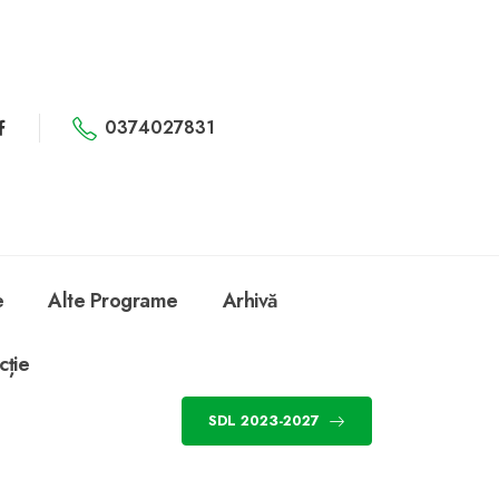
0374027831
e
Alte Programe
Arhivă
cție
SDL 2023-2027