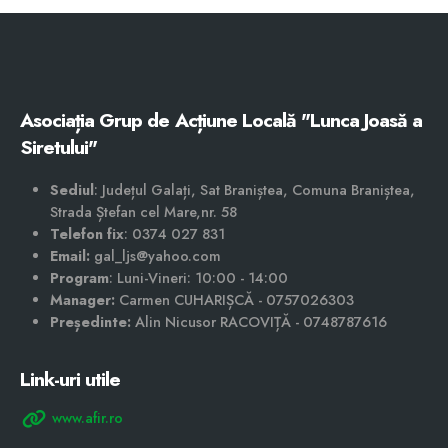
Asociația Grup de Acțiune Locală "Lunca Joasă a
Siretului"
Sediul
: Județul Galați, Sat Braniștea, Comuna Braniștea,
Strada Ștefan cel Mare,nr. 58
Telefon fix
: 0374 027 831
Email:
gal_ljs@yahoo.com
Program
: Luni-Vineri: 10:00 - 14:00
Manager:
Carmen CUHARIȘCĂ - 0757026303
Președinte:
Alin Nicusor RACOVIȚĂ - 0748787616
Link-uri utile
www.afir.ro