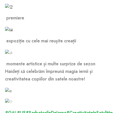
premiere
expoziție cu cele mai reușite creații
momente artistice și multe surprize de sezon
Haideți să celebrăm împreună magia iernii și
creativitatea copiilor din satele noastre!
#GAL
#LJS
#SarbatorileDeIarna
#CreativitateInSatulMe