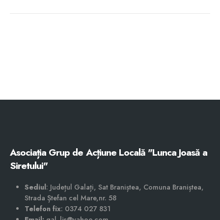
Asociația Grup de Acțiune Locală "Lunca Joasă a
Siretului"
Sediul
: Județul Galați, Sat Braniștea, Comuna Braniștea,
Strada Ștefan cel Mare,nr. 58
Telefon fix
: 0374 027 831
Email:
gal_ljs@yahoo.com