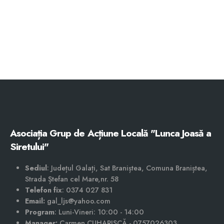
Asociația Grup de Acțiune Locală "Lunca Joasă a
Siretului"
Sediul
: Județul Galați, Sat Braniștea, Comuna Braniștea,
Strada Ștefan cel Mare,nr. 58
Telefon fix
: 0374 027 831
Email:
gal_ljs@yahoo.com
Program
: Luni-Vineri: 10:00 - 14:00
Manager:
Carmen CUHARIȘCĂ - 0757026303