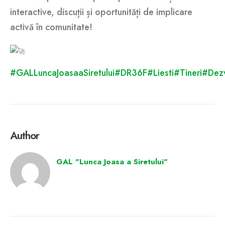
interactive, discuții și oportunități de implicare
activă în comunitate!
#GALLuncaJoasaaSiretului
#DR36F
#Liesti
#Tineri
#Dezv
Author
GAL "Lunca Joasa a Siretului"