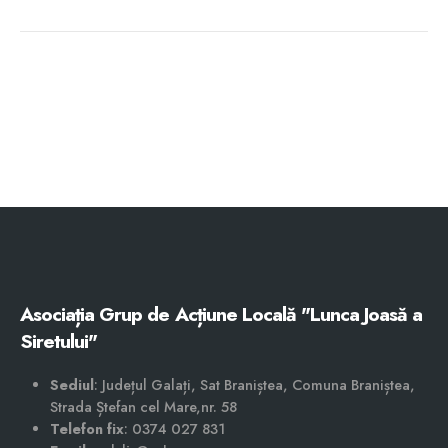
Asociația Grup de Acțiune Locală "Lunca Joasă a
Siretului"
Sediul
: Județul Galați, Sat Braniștea, Comuna Braniștea,
Strada Ștefan cel Mare,nr. 58
Telefon fix
: 0374 027 831