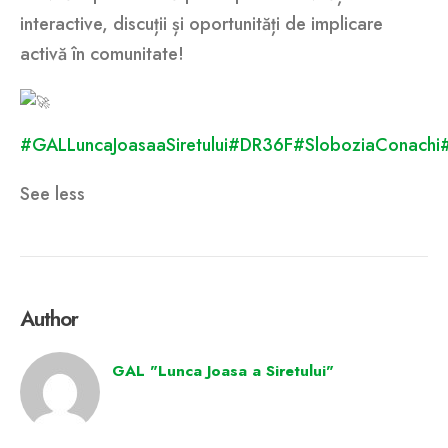
interactive, discuții și oportunități de implicare
activă în comunitate!
#GALLuncaJoasaaSiretului
#DR36F
#SloboziaConachi
#
See less
Author
GAL "Lunca Joasa a Siretului"