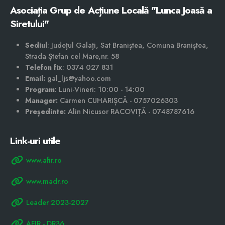
Asociația Grup de Acțiune Locală "Lunca Joasă a
Siretului"
Sediul
: Județul Galați, Sat Braniștea, Comuna Braniștea,
Strada Ștefan cel Mare,nr. 58
Telefon fix
: 0374 027 831
Email:
gal_ljs@yahoo.com
Program
: Luni-Vineri: 10:00 - 14:00
Manager:
Carmen CUHARIȘCĂ - 0757026303
Președinte:
Alin Nicusor RACOVIȚĂ - 0748787616
Link-uri utile
www.afir.ro
www.madr.ro
Leader 2023-2027
AFIR - DR36