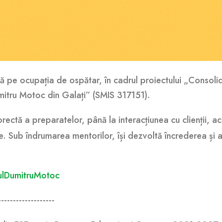
ctică pe ocupația de ospătar, în cadrul proiectului „Conso
Dumitru Motoc din Galați” (SMIS 317151).
ectă a preparatelor, până la interacțiunea cu clienții, ac
. Sub îndrumarea mentorilor, își dezvoltă încrederea și ab
ulDumitruMotoc
-------------------