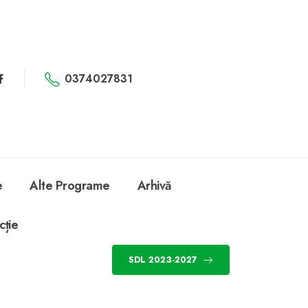
0374027831
e
Alte Programe
Arhivă
cție
SDL 2023-2027