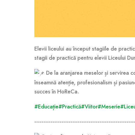
Elevii liceului au început stagiile de pra
stagii de practică pentru elevii Liceului 
De la aranjarea meselor și servirea cor
înseamnă atenție, profesionalism și pasiune
succes în HoReCa.
#Educație
#Practică
#Viitor
#Meserie
#Lice
-------------------------------------------------------