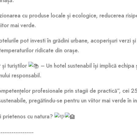
riașă.
ionarea cu produse locale și ecologice, reducerea risipei
iitor mai verde.
elurile pot investi în grădini urbane, acoperișuri verzi și
 temperaturilor ridicate din orașe.
și turiștilor
– Un hotel sustenabil își implică echipa ș
mului responsabil.
mpetențelor profesionale prin stagii de practică”, cei 25
ustenabile, pregătindu-se pentru un viitor mai verde în in
i prietenos cu natura?
-------------------