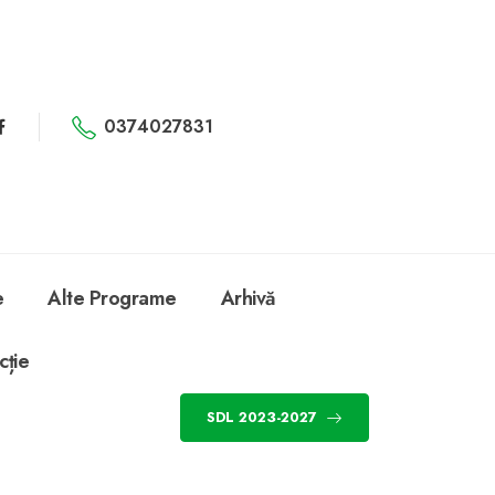
0374027831
e
Alte Programe
Arhivă
cție
SDL 2023-2027