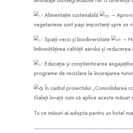
ambalaje biodegradabile fac o diferență u
Alimentație sustenabilă
– Aproviz
vegetariene sunt pași importanți spre un v
Spații verzi și biodiversitate
– Hot
îmbunătățirea calității aerului și reducerea
Educația și conștientizarea angajaților 
programe de reciclare la încurajarea turis
În cadrul proiectului „Consolidarea co
Galați învață cum să aplice aceste măsuri s
Tu ce măsuri ai adopta pentru un hotel ma
-------------------------------------------------------