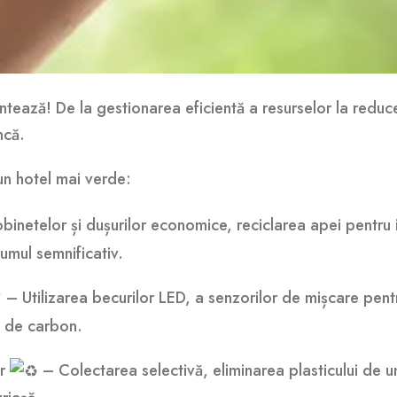
contează! De la gestionarea eficientă a resurselor la reduc
ncă.
 un hotel mai verde:
binetelor și dușurilor economice, reciclarea apei pentru iri
mul semnificativ.
– Utilizarea becurilor LED, a senzorilor de mișcare pentr
i de carbon.
or
– Colectarea selectivă, eliminarea plasticului de un