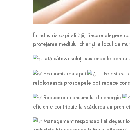
În
industria ospitalității, fiecare alegere 
protejarea mediului chiar și la locul de mu
Iată câteva soluții sustenabile pentru
Economisirea apei
– Folosirea ro
refolosească prosoapele pot reduce consu
Reducerea consumului de energie
eficiente contribuie la scăderea amprente
Management responsabil al deșeuril