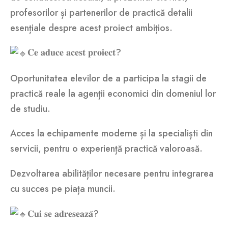
profesorilor și partenerilor de practică detalii
esențiale despre acest proiect ambițios.
𝐂𝐞 𝐚𝐝𝐮𝐜𝐞 𝐚𝐜𝐞𝐬𝐭 𝐩𝐫𝐨𝐢𝐞𝐜𝐭?
Oportunitatea elevilor de a participa la stagii de
practică reale la agenții economici din domeniul lor
de studiu.
Acces la echipamente moderne și la specialiști din
servicii, pentru o experiență practică valoroasă.
Dezvoltarea abilităților necesare pentru integrarea
cu succes pe piața muncii.
𝐂𝐮𝐢 𝐬𝐞 𝐚𝐝𝐫𝐞𝐬𝐞𝐚𝐳𝐚̆?