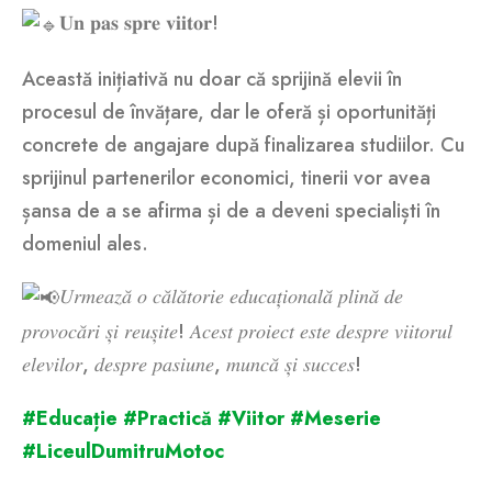
𝐔𝐧 𝐩𝐚𝐬 𝐬𝐩𝐫𝐞 𝐯𝐢𝐢𝐭𝐨𝐫!
Această inițiativă nu doar că sprijină elevii în
procesul de învățare, dar le oferă și oportunități
concrete de angajare după finalizarea studiilor. Cu
sprijinul partenerilor economici, tinerii vor avea
șansa de a se afirma și de a deveni specialiști în
domeniul ales.
𝑈𝑟𝑚𝑒𝑎𝑧𝑎̆ 𝑜 𝑐𝑎̆𝑙𝑎̆𝑡𝑜𝑟𝑖𝑒 𝑒𝑑𝑢𝑐𝑎𝑡̦𝑖𝑜𝑛𝑎𝑙𝑎̆ 𝑝𝑙𝑖𝑛𝑎̆ 𝑑𝑒
𝑝𝑟𝑜𝑣𝑜𝑐𝑎̆𝑟𝑖 𝑠̦𝑖 𝑟𝑒𝑢𝑠̦𝑖𝑡𝑒! 𝐴𝑐𝑒𝑠𝑡 𝑝𝑟𝑜𝑖𝑒𝑐𝑡 𝑒𝑠𝑡𝑒 𝑑𝑒𝑠𝑝𝑟𝑒 𝑣𝑖𝑖𝑡𝑜𝑟𝑢𝑙
𝑒𝑙𝑒𝑣𝑖𝑙𝑜𝑟, 𝑑𝑒𝑠𝑝𝑟𝑒 𝑝𝑎𝑠𝑖𝑢𝑛𝑒, 𝑚𝑢𝑛𝑐𝑎̆ 𝑠̦𝑖 𝑠𝑢𝑐𝑐𝑒𝑠!
#Educație
#Practică
#Viitor
#Meserie
#LiceulDumitruMotoc