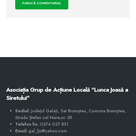
Asociația Grup de Acțiune Locală "Lunca Joasă a
Siretului"
Sediul
: Județul Galați, Sat Braniștea, Comuna Braniștea,
Strada Ștefan cel Mare,nr. 58
Telefon fix
: 0374 027 831
Email:
gal_ljs@yahoo.com