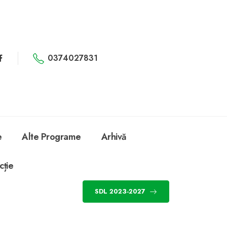
0374027831
e
Alte Programe
Arhivă
cție
SDL 2023-2027