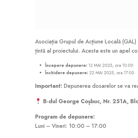
Asociația Grupul de Acțiune Locală (GAL) L
țintă al proiectului. Acesta este un apel c
Începere depunere:
12 MAI 2025, ora 10:00
Închidere depunere:
22 MAI 2025, ora 17:00
Important:
Depunerea dosarelor se va re
B-dul George Coșbuc, Nr. 251A, Bloc 
Program de depunere:
Luni – Vineri: 10:00 – 17:00