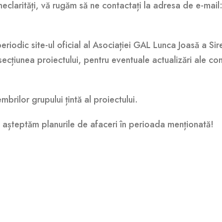
 neclarități, vă rugăm să ne contactați la adresa de e-mail
eriodic site-ul oficial al Asociației GAL Lunca Joasă a Sire
secțiunea proiectului, pentru eventuale actualizări ale cond
rilor grupului țintă al proiectului.
ă așteptăm planurile de afaceri în perioada menționată!