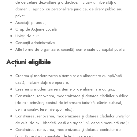
de cercetare dezvoltare și didactice, inclusiv univbersități din
domeniul agricol cu personalitate juridică, de drept public sau
privat
Asociații și fundații
Grup de Acțiune Locală
Unități de cult
Consorții administrative
Alte forme de organizare: societăți comerciale cu capital public
Acțiuni
eligibile
Crearea și modernizarea sistemelor de alimentare cu apă/apă
uzată, inclusiv stații de epurare;
Crearea și modernizarea sistemelor de alimentare cu gaz;
Construirea, renovarea, modernizarea și dotarea clădirilor publice
(de ex.: primărie, centrul de informare turistică, cămin cultural,
centru sportiv, teren de sport etc.);
Construirea, renovarea, modernizarea și dotarea clădirilor unităților
de cult (de ex.: biserică, casă de rugăciuni, capelă mortuară etc.);
Construirea, renovarea, modernizarea și dotarea centrelor de
facilități pentru comunitate, de tip hub de servicii;