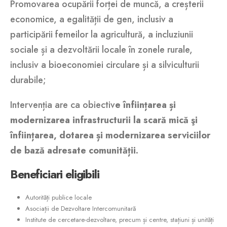
Promovarea ocupării forței de muncă, a creșterii
economice, a egalității de gen, inclusiv a
participării femeilor la agricultură, a incluziunii
sociale și a dezvoltării locale în zonele rurale,
inclusiv a bioeconomiei circulare și a silviculturii
durabile;
Intervenția are ca obiectiv
e
înființarea
și
modernizarea
infrastructurii
la
scară
mică
şi
înființarea
,
dotarea
și
modernizarea
serviciilor
de
bază
adresate
comunității
.
Beneficiari
eligibili
Autorități publice locale
Asociații de Dezvoltare Intercomunitară
Institute de cercetare-dezvoltare, precum și centre, stațiuni și unități