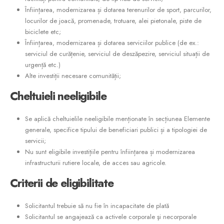
Înființarea, modernizarea și dotarea terenurilor de sport, parcurilor,
locurilor de joacă, promenade, trotuare, alei pietonale, piste de
biciclete etc;
Înființarea, modernizarea și dotarea serviciilor publice (de ex.:
serviciul de curățenie, serviciul de deszăpezire, serviciul situații de
urgență etc.)
Alte investiții necesare comunității;
Cheltuieli
neeligibile
Se aplică cheltuielile neeligibile menționate în secțiunea Elemente
generale, specifice tipului de beneficiari publici și a tipologiei de
servicii;
Nu sunt eligibile investițiile pentru înființarea și modernizarea
infrastructurii rutiere locale, de acces sau agricole.
Criterii
de
eligibilitate
Solicitantul trebuie să nu fie în incapacitate de plată
Solicitantul se angajează ca activele corporale şi necorporale