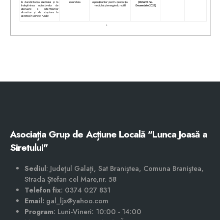
Asociația Grup de Acțiune Locală "Lunca Joasă a
Siretului"
Sediul
: Județul Galați, Sat Braniștea, Comuna Braniștea,
Strada Ștefan cel Mare,nr. 58
Telefon fix
: 0374 027 831
Email:
gal_ljs@yahoo.com
Program
: Luni-Vineri: 10:00 - 14:00