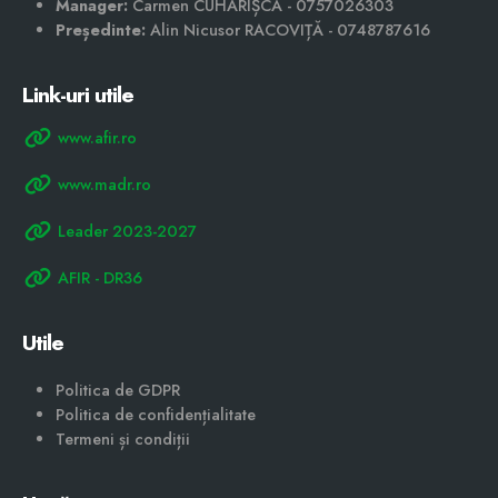
Manager:
Carmen CUHARIȘCĂ - 0757026303
Președinte:
Alin Nicusor RACOVIȚĂ - 0748787616
Link-uri utile
www.afir.ro
www.madr.ro
Leader 2023-2027
AFIR - DR36
Utile
Politica de GDPR
Politica de confidențialitate
Termeni și condiții