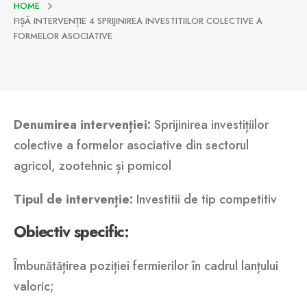
HOME
FIȘĂ INTERVENȚIE 4 SPRIJINIREA INVESTITIILOR COLECTIVE A
FORMELOR ASOCIATIVE
Denumirea
intervenției
:
Sprijinirea investițiilor
colective a formelor asociative din sectorul
agricol, zootehnic și pomicol
Tipul
de
intervenție
:
Investitii de tip competitiv
Obiectiv
specific
:
Îmbunătățirea poziției fermierilor în cadrul lanțului
valoric;