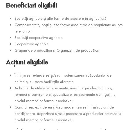
Beneficiari
eligibili
Societăți agricole și alte forme de asociere în agricultură
Composesorate, obști și alte forme asociative de proprietate asupra
terenurilor
Societăți cooperative agricole
Cooperative agricole
Grupuri de producători și Organizații de producători
Acțiuni
eligibile
Înființarea, extinderea și/sau modernizarea adăposturilor de
animale, cu toate facilitățile aferente;
Achiziția de utilaje, echipamente, mașini agricole/pomicole,
remorci și semiremorci specializate, echipamente de irigații la
nivelul membrilor formei asociative;
Construirea, extinderea și/sau modernizarea infrastructurii de
condiționare, depozitare și/sau procesare a produselor obținute la
nivelul membrilor formei asociative;