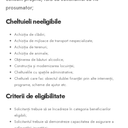
prosumator;
Cheltuieli
neeligibile
Achiziția de clădiri;
Achiziția de mijloace de transport nespecializate;
Achiziția de terenuri;
Achiziția de animale;
Obţinerea de băuturi alcoolice;
Construcția și modernizarea locuinței;
Cheltuielile cu spațiile administrative;
Cheltuieli care fac obiectul dublei finanțări prin alte intervenții,
programe, scheme de ajutor etc.
Criterii
de
eligibilitate
Solicitanții trebuie să se încadreze în categoria beneficiarilor
eligibili;
Solicitantul trebuie să demonstreze capacitatea de asigurare a
cofinanțării investiției;