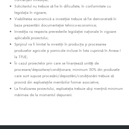
Solicitantul nu trebuie să fie în dificultate, în conformitate cu
legislația în vigoare;
Viabilitatea economică a investiției trebuie să fie demonstrată în
baza prezentării documentației tehnico-economice;
Investiția va respecta prevederile legislației naționale în vigoare
aplicabilă proiectului;
Sprijinul va fi limitat la investiții în producția și procesarea
produselor agricole și pomicole incluse în lista cuprinsă în Anexa I
la TFUE;
În cazul proiectelor prin care se finanțează unități de
procesare/depozitare/condiționare, minimum 50% din produsele
care sunt supuse procesării/depozitării/condiționării trebuie să
provină din exploatațiile membrilor formei asociative;
La finalizarea proiectului, exploatația trebuie să-și mențină minimum
mărimea de la momentul depunerii.