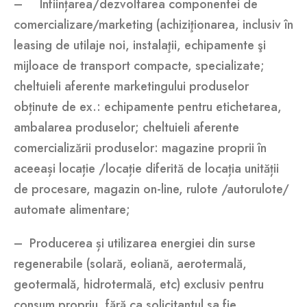
– Înființarea/dezvoltarea componentei de
comercializare/marketing (achiziţionarea, inclusiv în
leasing de utilaje noi, instalaţii, echipamente şi
mijloace de transport compacte, specializate;
cheltuieli aferente marketingului produselor
obținute de ex.: echipamente pentru etichetarea,
ambalarea produselor; cheltuieli aferente
comercializării produselor: magazine proprii în
aceeași locație /locație diferită de locația unității
de procesare, magazin on-line, rulote /autorulote/
automate alimentare;
– Producerea și utilizarea energiei din surse
regenerabile (solară, eoliană, aerotermală,
geotermală, hidrotermală, etc) exclusiv pentru
consum propriu, fără ca solicitantul sa fie