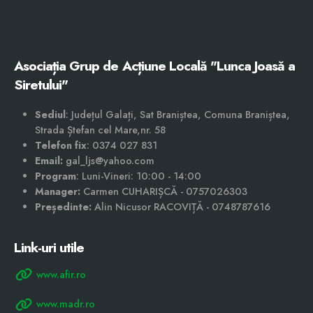
Asociația Grup de Acțiune Locală "Lunca Joasă a
Siretului"
Sediul
: Județul Galați, Sat Braniștea, Comuna Braniștea,
Strada Ștefan cel Mare,nr. 58
Telefon fix
: 0374 027 831
Email:
gal_ljs@yahoo.com
Program
: Luni-Vineri: 10:00 - 14:00
Manager:
Carmen CUHARIȘCĂ - 0757026303
Președinte:
Alin Nicusor RACOVIȚĂ - 0748787616
Link-uri utile
www.afir.ro
www.madr.ro